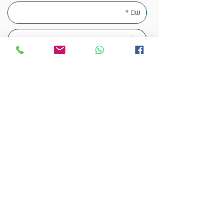
צור קשר
אפליקציה
חנות
תקנון
KinorLev Center, Jerusalem, Israel