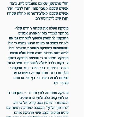
חולי פרקינסון שאינם מסוגלים לזוז, כיצד
אנשים שסבלו משבץ מוחי חזרו לדבר ואיך
אנשים שסבלו מאלצהיימר או מחלת שכחה
חזרו שוב לזיכרונותיהם.
מוסיקה מעלה את שמחת החיים שלך
-
במחקר שנערך בזמן האחרון אנשים
התבקשו להתאמץ ולהפוך לשמחים גם אם
לא היו במצב זה באותו הרגע. נמצא כי אלו
שהשתמשו במוסיקה משמחת וחיובית יכלו
לבצע זאת בקלות יתרה מאלו שלא שמעו
מוסיקה. נמצא גם כי שמיעת מוסיקה במשך
12 דקות בלבד יכולה לשפר את מצב הרוח
בצורה דרמטית. דבר הרבה יותר אפקטיבי
מלקחת כדור. תנסו את זה בפעם הבאה
שאתם לא מרגישים כל כך טוב או סתם
מצוברחים.
מוסיקה מפחיתה לחץ וחרדה
– בזמן חרדה
או לחץ קצב הלב ולחץ הדם עולים
ומשתחרר הורמון בשם קורטיזול שידוע
"כהורמון הלחץ". הקשבה למוזיקה רגועה עם
טונים נמוכים וקצב איטי מרגיעה אותנו