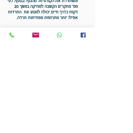
ומשחררת את הקורטיזול מהגוף. בנוסף, לפי
מס' מחקרים הקשבה למוזיקה במשך 20
דקות כדרך חיים יכולה למנוע את החרדות
אפילו יותר מתרופות מפחיתות חרדה.
'צלילים ומוסיקה הם בעלי כושר ריפוי ברובד
הרגשי, תקשיב למוסיקה כל יום כל היום.
כשאתה הולך לישון תחליש את המוסיקה,
אל תכבה את המכשיר' (תרופות לוסקי
2013)
בזכות תכונה של המוח ושל מערכת העצבים
הנקראת neuroplasticity
או "גמישות
עצבית של המוח", המחקר היום יודע לומר
שמוסיקה יכולה לשנות נתיבים קבועים
במוח, לארגן מחדש, ואף לבנות נתיבים
חדשים בתוך המוח, כתוצאה מחווית
ההאזנה.
תדרים שונים של מוזיקה יכולים לגרות
צמיחה של נתיבים ולהרפייה
שמגדילים את
האפקטיביות של תפקודי המוח.