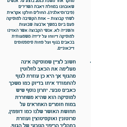
מחקר אחר משנת 2013 בוצע על אנשים
שאובחנו במחלת דאבת השרירים
(פיברומיאלגיה
). החולים חולקו אקראית
לשתי קבוצות – אחת הקשיבה למוסיקה
פעם ביום במשך ארבעה שבועות
והשנייה לא. אנשי הקבוצה אשר האזינו
למוסיקה דיווחו על ירידה משמעותית
בכאבים בגוף ועל פחות סימפטומים
דיכאוניים.​
חשוב לציין שמוסיקה אינה
מעלימה את הכאב לחלוטין
מהגוף אך היא כן עוזרת לגוף
להתמודד איתו בדיוק כמו משכך
כאבים טבעי. יתרון נוסף שיש
למוסיקה הוא שהיא משחררת
במוח חומרים האחראים על
תחושת האושר שלנו כמו דופמין,
סרוטונין ואוקסיטוצין ועוזרת
בתהליך הריפוי הטבעי של הגוף.