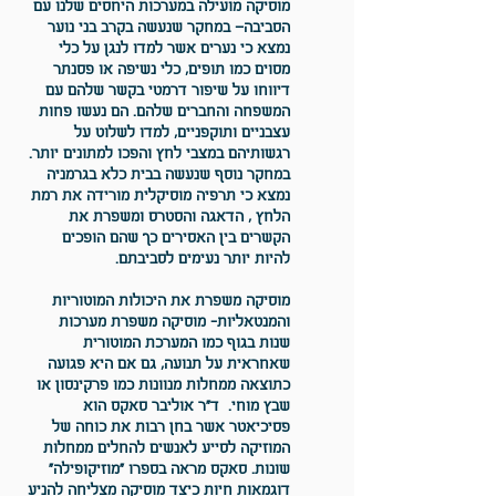
מוסיקה מועילה במערכות היחסים שלנו עם
הסביבה
– במחקר שנעשה בקרב בני נוער
נמצא כי נערים אשר למדו לנגן על כלי
מסוים כמו תופים, כלי נשיפה או פסנתר
דיווחו על שיפור דרמטי בקשר שלהם עם
המשפחה והחברים שלהם. הם נעשו פחות
עצבניים ותוקפניים, למדו לשלוט על
רגשותיהם במצבי לחץ והפכו למתונים יותר.
במחקר נוסף שנעשה בבית כלא בגרמניה
נמצא כי תרפיה מוסיקלית מורידה את רמת
הלחץ , הדאגה והסטרס ומשפרת את
הקשרים בין האסירים כך שהם הופכים
להיות יותר נעימים לסביבתם.
מוסיקה משפרת את היכולות המוטוריות
והמנטאליות
- מוסיקה משפרת מערכות
שנות בגוף כמו המערכת המוטורית
שאחראית על תנועה, גם אם היא פגועה
כתוצאה ממחלות מנוונות כמו פרקינסון או
שבץ מוחי. ד"ר אוליבר סאקס הוא
פסיכיאטר אשר בחן רבות את כוחה של
המוזיקה לסייע לאנשים להחלים ממחלות
שונות. סאקס מראה בספרו "מוזיקופילה"
דוגמאות חיות כיצד מוסיקה מצליחה להניע