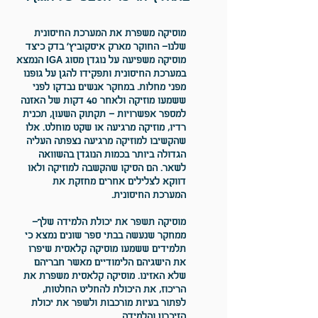
מוסיקה משפרת את המערכת החיסונית
שלנו
– החוקר מארק איסקוביץ׳ בדק כיצד
מוסיקה משפיעה על נוגדן מסוג IGA הנמצא
במערכת החיסונית ותפקידו להגן על גופנו
מפני מחלות.
במחקר אנשים נבדקו לפני
ששמעו מוזיקה ולאחר 40 דקות של האזנה
למספר אפשרויות – תקתוק השעון, תכנית
רדיו, מוזיקה מרגיעה או שקט מוחלט. אלו
שהקשיבו למוזיקה מרגיעה נצפתה העליה
הגדולה ביותר בכמות הנוגדן בהשוואה
לשאר. הם הסיקו שהקשבה למוזיקה ולאו
דווקא לצלילים אחרים מחזקת את
המערכת החיסונית
.
מוסיקה תשפר את יכולת הלמידה של
ך–
ממחקר שנעשה בבתי ספר שונים נמצא כי
תלמידים ששמעו מוסיקה קלאסית שיפרו
את הישגיהם הלימודיים מאשר חבריהם
שלא האזינו. מוסיקה קלאסית משפרת את
הריכוז, את היכולת להחליט החלטות,
לפתור בעיות מורכבות ולשפר את יכולת
הזיכרון והלמידה.