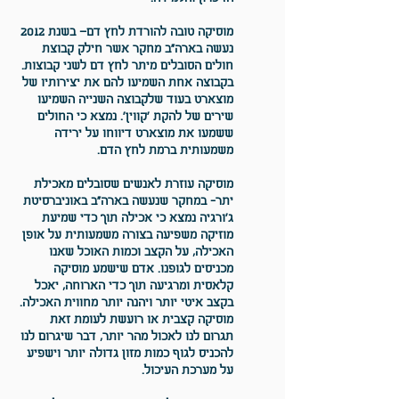
מוסיקה טובה להורדת לחץ דם
– בשנת 2012
נעשה בארה"ב מחקר אשר חילק קבוצת
חולים הסובלים מיתר לחץ דם לשני קבוצות.
בקבוצה אחת השמיעו להם את יצירותיו של
מוצארט בעוד שלקבוצה השנייה השמיעו
שירים של להקת 'קווין'. נמצא כי החולים
ששמעו את מוצארט דיווחו על ירידה
משמעותית ברמת לחץ הדם.
מוסיקה עוזרת לאנשים שסובלים מאכילת
יתר
- במחקר שנעשה בארה"ב באוניברסיטת
ג'ורגיה נמצא כי אכילה תוך כדי שמיעת
מוזיקה משפיעה בצורה משמעותית על אופן
האכילה, על הקצב וכמות האוכל שאנו
מכניסים לגופנו. אדם שישמע מוסיקה
קלאסית ומרגיעה תוך כדי הארוחה, יאכל
בקצב איטי יותר ויהנה יותר מחווית האכילה.
מוסיקה קצבית או רועשת לעומת זאת
תגרום לנו לאכול מהר יותר, דבר שיגרום לנו
להכניס לגוף כמות מזון גדולה יותר וישפיע
על מערכת העיכול.