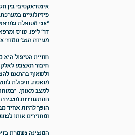
אינטראקטיבי בין הלב
פיזיולוגיים במערכת 
"אני מטופלת במרפאת
דר' ליפו, עו"ס ומר
מעידה הגב' סמדר או
חוויית הטיפול היא מ
חיבור האצבע לאלקט
ולשאוף בהתאם להנח
מואטת. היכולת להג
למצב מאוזן. "במוחו 
ההתעוררות מגבירה א
הופך להיות אחיד מב
ומחזירים אותו לכושר
המנגינה נשמרת בזיכ