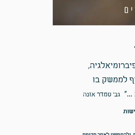
ם
יברומיאלגיה,
וף לממשק בו
.."
גב' סמדר אונה
שות