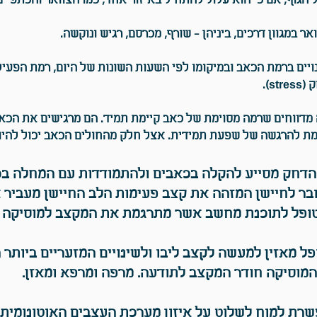
 הגוף, אם כי הוא עלול להתחיל באיזור אחד, כמו הצוואר והכתפי
 במגוון דרכים, ביניהן - שורף, מכרסם, רגיש ונוקשה.
ויים ברמת הכאב ובמיקומו לפי השעות השונות של היום, רמת הפעילו
s).
ה מדווחים שרמה מסוימת של כאב קיימת תמיד. הם מרגישים את הכאב
מת להרגשה של שפעת תמידית. אצל חלק מהחולים הכאב יכול להיות
הדחק מסייע להקלה בכאבים ולהתמודדות עם המחלה בכ
בר לחיישן המזהה את קצב פעימות הלב החיישן מעביר 
ופל לתוכנת מחשב אשר מתרגמת את המקצב למוסיקה 
ל מאזין למעשה לקצב ליבו ולשינויים המזעריים ביות
המוסיקה חודר המקצב לתודעה. מרפה ומרפא ומאזן.
ת למוח לשלוט על איזון מערכת העצבים האוטונומית ו