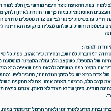
 למוח. בעת ההאזנה נוצר חיבור מוחשי בין הלב למוח הג
העצבים האוטונומית במוח כך שזו חוזרת לאיזון ולתקינו
 דר' ליפו בשיטת "כינור לב" עם צוות מטפלים מדהים ה
פאים באומנות והשילוב שלהם מצליח בתקופה האחרונה ליי
נה
יוחדת ומהנה :
רודה המחוברת למחשב, ובחירת שיר אהוב. כעת כל שי
יות של המטפלו. כשקצב הלב עולה המנגינה מושמעת מה
ביר את הקצב בעת הנשימה ולהאט בעת שאיפה היא העד
של אדם בריא יש כל הזמן תנודתיות", מסביר ליפו, "התע
ת קצב הלב, הרגיעה מאטה אותו. אם לא מתקיים השילו
חינה מוחית, סימן שהוא מאוד לא מאוזן. אנחנו בעצם מ
".
רון ובתת מודע לאורך זמן ולאחר תרגול "נרשמת" במוח.