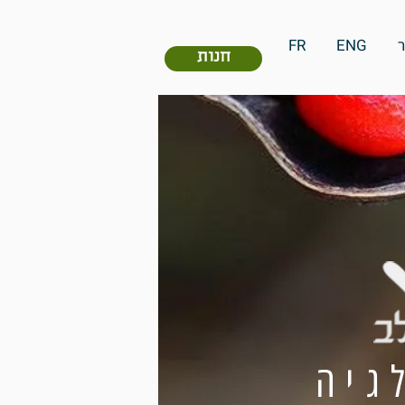
FR
ENG
חנות
גיה