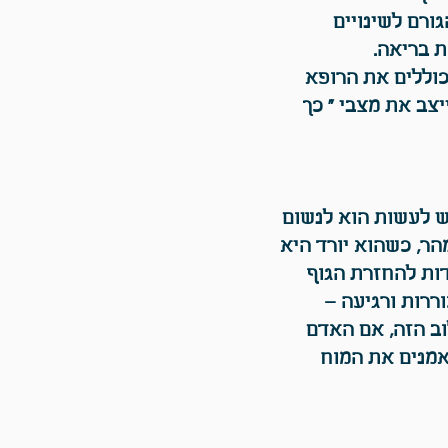
ורם לשינויים
ת בריאה.
כוללים את הרופא
צב את מצבי " כך
ש לעשות הוא לנשום
ר, כשהוא יורד היא
ות להחזרת הגוף
וררות ורגיעה –
ב הזה, אם האדם
אמנים את המוח