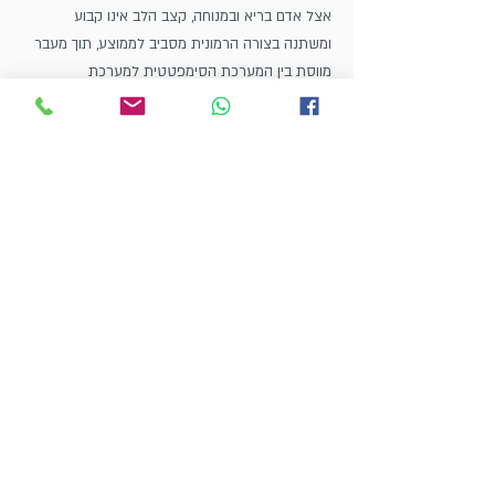
אצל אדם בריא ובמנוחה, קצב הלב אינו קבוע
ומשתנה בצורה הרמונית מסביב לממוצע, תוך מעבר
מווסת בין המערכת הסימפטטית למערכת
הפרא-סימפטטית. שינויים אלו ניתנים למדידה וניתן
לעבד אותן באופן מתמטי ולהשתמש בהם כמדד של
מערכת העצבים האוטונומית.
בתהליך הטיפולי בכינור לב מתרגל המטופל תודעה
לשינויים אלו והגעה למצב הרמוני ובריא של מעבר בין
שתי המערכות. .
כיצד המוסיקה קשורה
לתהליך ?
החיישן מעביר את המידע אודות פעימות הלב של
המטופל לתוכנת מחשב אשר מתרגמת את המקצב
למוסיקה המושמעת למטופל. כך שהמטופל מאזין